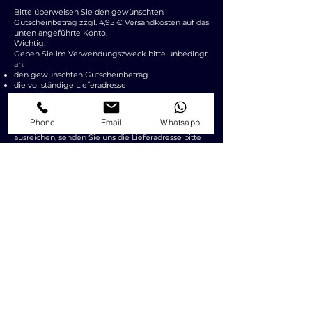
Bitte überweisen Sie den gewünschten
Gutscheinbetrag zzgl. 4,95 € Versandkosten auf das
unten angeführte Konto.
Wichtig:
Geben Sie im Verwendungszweck bitte unbedingt
an:
den gewünschten Gutscheinbetrag
die vollständige Lieferadresse
Beispiel Verwendungszweck:
Gutschein 50 € – Max Mustermann, Musterstraße 1,
12345 Musterstadt
Phone
Email
Whatsapp
Sollte der Platz im Verwendungszweck nicht
ausreichen, senden Sie uns die Lieferadresse bitte
zusätzlich per E-Mail an
office@megaplay.at
Bankverbindung:
Kontoinhaber: Mega Play GmbH
IBAN: AT83 2011 1850 1026 4200
BIC: GIBAATWWXXX
Nach Zahlungseingang bzw. sobald wir den
Zahlungseingang verzeichnen, versenden wir den
Gutschein innerhalb von 2 Werktagen per Post.
PREISE